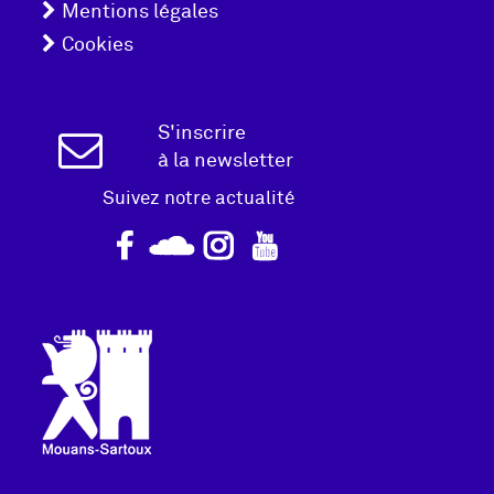
Mentions légales
de
Cookies
page
Inscription
S'inscrire
à la newsletter
Newsletter
Suivez notre actualité
Logo
pied
de
page