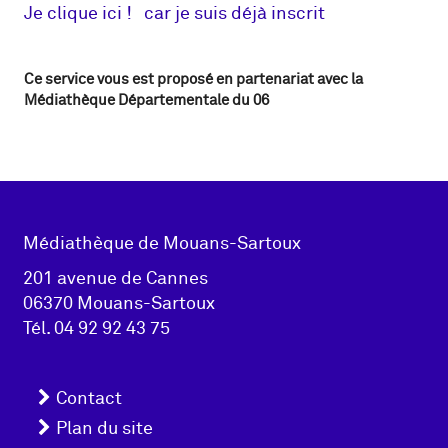
Je clique ici ! car je suis déjà inscrit
Ce service vous est proposé en partenariat avec la
Médiathèque Départementale du 06
Adresse
Médiathèque de Mouans-Sartoux
pied de
201 avenue de Cannes
06370 Mouans-Sartoux
page
Tél.
04 92 92 43 75
Menu
Contact
pied
Plan du site