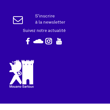
Inscription
S'inscrire
à la newsletter
Newsletter
Suivez notre actualité
Logo
pied
de
page