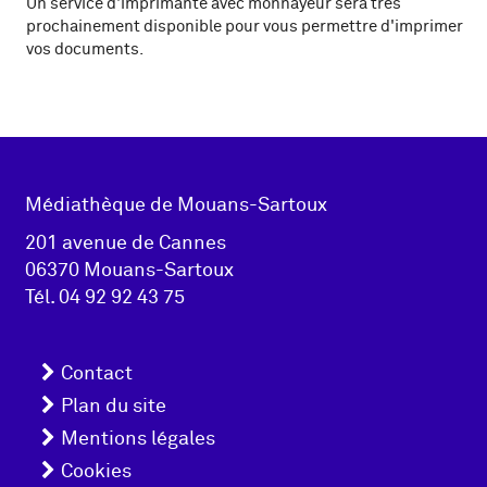
Un service d'imprimante avec monnayeur sera très
prochainement disponible pour vous permettre d'imprimer
vos documents.
Adresse
Médiathèque de Mouans-Sartoux
pied de
201 avenue de Cannes
06370 Mouans-Sartoux
page
Tél.
04 92 92 43 75
Menu
Contact
pied
Plan du site
Mentions légales
de
Cookies
page