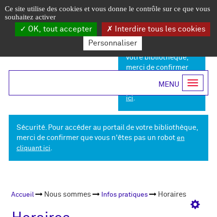
Horaires
Accéder
Accéder
Accéder
Panneau de gestion des cookies
En-
Ce site utilise des cookies et vous donne le contrôle sur ce que vous
au
au
à
souhaitez activer
-
menu
contenu
la
tête
Mon
OK, tout accepter
Interdire tous les cookies
principal
connexion
Sécurité. Pour
Médiathèque
du
Personnaliser
compte
accéder au portail de
site
votre bibliothèque,
de
merci de confirmer
(xs)
Menu
que vous n'êtes pas
Mouans-
Ouvrir
un robot
en cliquant
principal
la
Sartoux
.
ici
navigat
V2-
Recherche
QUERIES
Sécurité. Pour accéder au portail de votre bibliothèque,
merci de confirmer que vous n'êtes pas un robot
en
.
cliquant ici
Fil de
Nous sommes
Horaires
Accueil
Infos pratiques
Ouvri
navigation