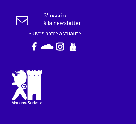
Inscription
S'inscrire
à la newsletter
Newsletter
Suivez notre actualité
Logo
pied
de
page