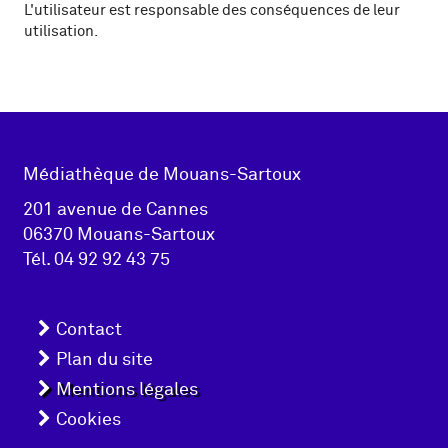
L'utilisateur est responsable des conséquences de leur
utilisation.
Adresse
Médiathèque de Mouans-Sartoux
pied de
201 avenue de Cannes
06370 Mouans-Sartoux
page
Tél.
04 92 92 43 75
Menu
Contact
pied
Plan du site
Mentions légales
de
Cookies
page