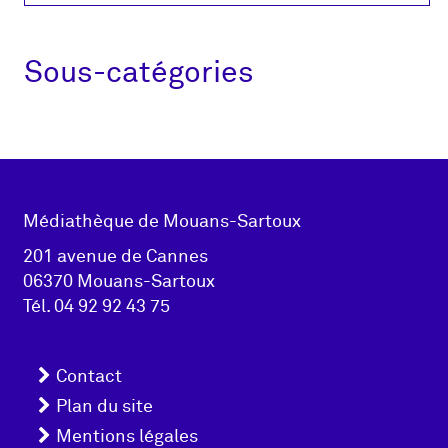
Sous-catégories
Adresse
Médiathèque de Mouans-Sartoux
pied de
201 avenue de Cannes
06370 Mouans-Sartoux
page
Tél.
04 92 92 43 75
Menu
Contact
pied
Plan du site
Mentions légales
de