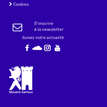
Cookies
page
Inscription
S'inscrire
à la newsletter
Newsletter
Suivez notre actualité
Logo
pied
de
page