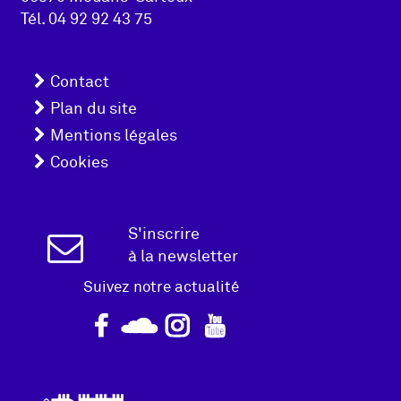
page
Tél.
04 92 92 43 75
Menu
Contact
pied
Plan du site
Mentions légales
de
Cookies
page
Inscription
S'inscrire
à la newsletter
Newsletter
Suivez notre actualité