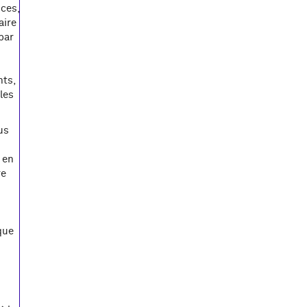
nces,
aire
par
nts,
les
us
 en
re
 que