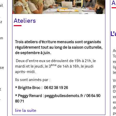
A
il
a
Ateliers
ez
L
en
Trois ateliers d’écriture mensuels sont organisés
régulièrement tout au long de la saison culturelle,
A
de septembre à juin.
T
Deux d'entre eux se déroulent de 19h à 21h, le
e
ème
mardi et le jeudi, le 3
de 14h à 16h, le jeudi
l
ose
après-midi.
l
i
Ils sont animés par :
V
g
* Brigitte Broc : 06 62 38 19 26
t
O
* Peggy Renard : peggybullesdemots.fr / 06 64 90
e
r
80 71
e
d
lire la suite
p