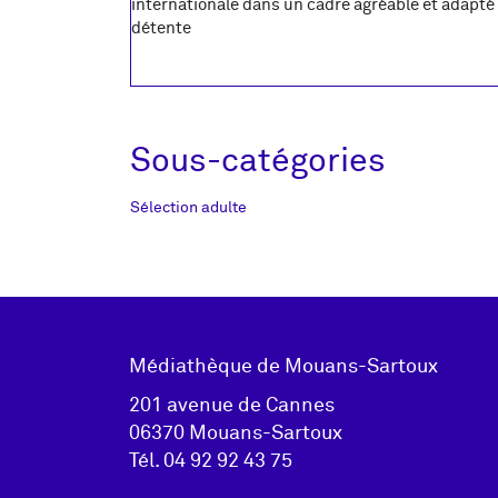
internationale dans un cadre agréable et adapté 
détente
Sous-catégories
Sélection adulte
Adresse
Médiathèque de Mouans-Sartoux
pied de
201 avenue de Cannes
06370 Mouans-Sartoux
page
Tél.
04 92 92 43 75