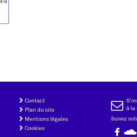
à la
Menu
Inscrip
Contact
S'in
à la
pied
Plan du site
Newslet
Mentions légales
Suivez not
de
Cookies
page