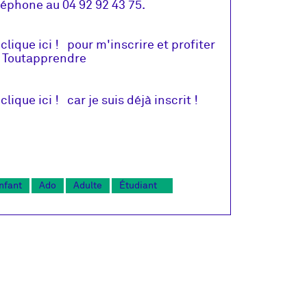
léphone au 04 92 92 43 75.
 clique ici ! pour m'inscrire et profiter
 Toutapprendre
 clique ici ! car je suis déjà inscrit
!
nfant
Ado
Adulte
Étudiant