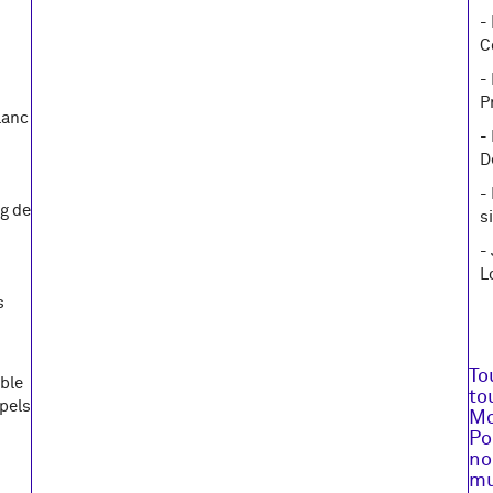
-
C
-
P
lanc
-
D
-
ng de
s
-
L
s
To
ible
to
ppels
Mo
Po
no
mu