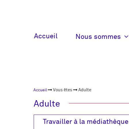
Menu
Accueil
Nous sommes
principal
V2
Fil de
Vous êtes
Adulte
Accueil
navigation
Adulte
Travailler à la médiathèque