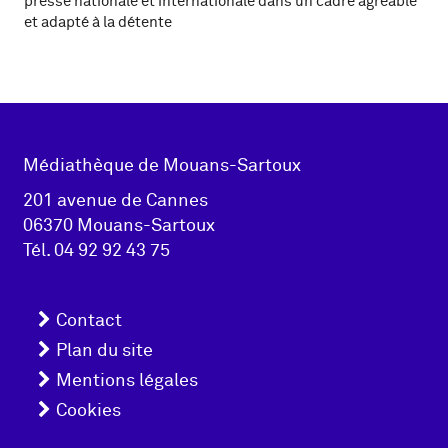
presse nationale et internationale dans un cadre agréable
et adapté à la détente
Adresse
Médiathèque de Mouans-Sartoux
pied de
201 avenue de Cannes
06370 Mouans-Sartoux
page
Tél.
04 92 92 43 75
Menu
Contact
pied
Plan du site
Mentions légales
de
Cookies
page