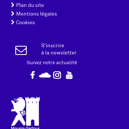
pied
Plan du site
Mentions légales
de
Cookies
page
Inscription
S'inscrire
à la newsletter
Newsletter
Suivez notre actualité
Logo
pied
de