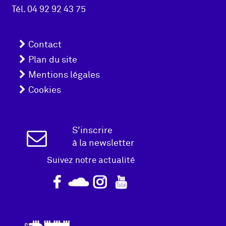
page
Tél.
04 92 92 43 75
Menu
Contact
pied
Plan du site
Mentions légales
de
Cookies
page
Inscription
S'inscrire
à la newsletter
Newsletter
Suivez notre actualité