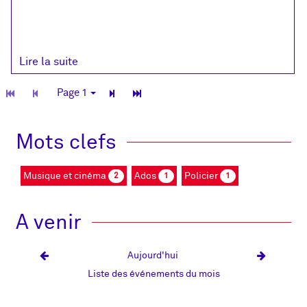
Lire la suite
TPL_C3RB_RGAA_PREM_PAGE
TPL_C3RB_RGAA_PREC_PAGE
Suivant
Fin
Page 1
Mots clefs
Musique et cinéma
Ados
Policier
2
1
1
A venir
Mois précédent
Mois sui
Aujourd'hui
Liste des événements du mois