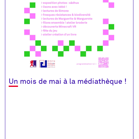
Un
Un mois de mai à la médiathèque !
mois
de
mai
à
la
médiathèque
!