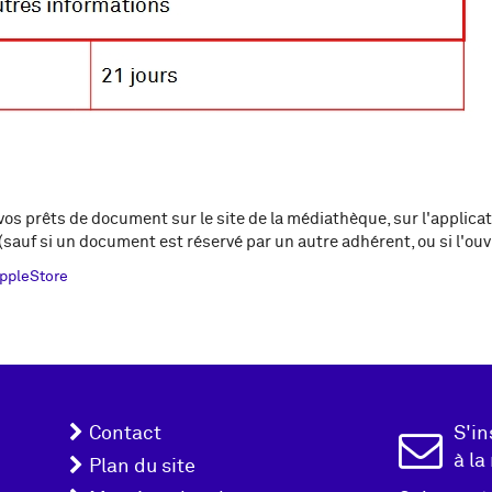
 vos prêts de document sur le site de la médiathèque, sur l'applic
 (sauf si un document est réservé par un autre adhérent, ou si l'ou
ppleStore
Menu
Inscrip
Contact
S'in
à la
pied
Plan du site
Newslet