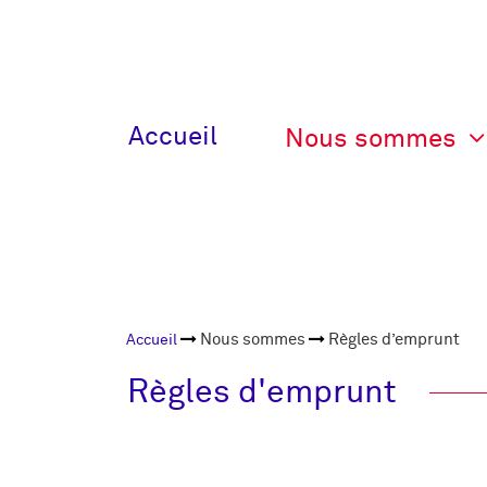
Menu
Accueil
Nous sommes
principal
V2
Fil de
Nous sommes
Règles d’emprunt
Accueil
navigation
Règles d'emprunt