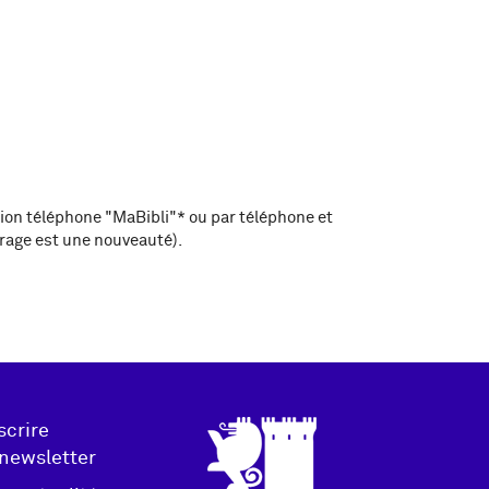
ation téléphone "MaBibli"* ou par téléphone et
vrage est une nouveauté).
tion
Logo
scrire
 newsletter
ter
pied