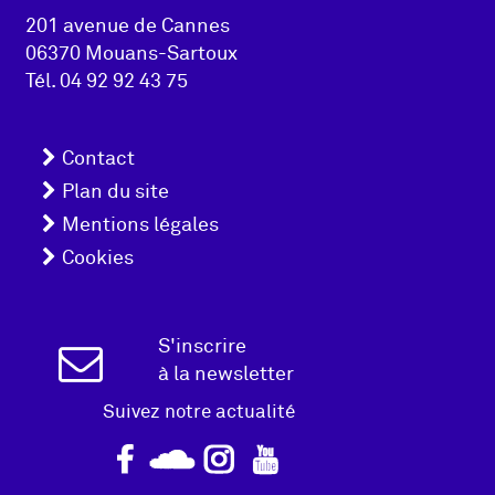
pied de
201 avenue de Cannes
06370 Mouans-Sartoux
page
Tél.
04 92 92 43 75
Menu
Contact
pied
Plan du site
Mentions légales
de
Cookies
page
Inscription
S'inscrire
à la newsletter
Newsletter
Suivez notre actualité