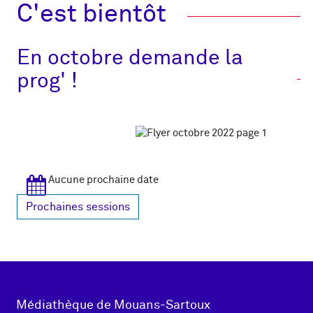
C'est bientôt
En octobre demande la
prog' !
Aucune prochaine date
Prochaines sessions
Adresse
Médiathèque de Mouans-Sartoux