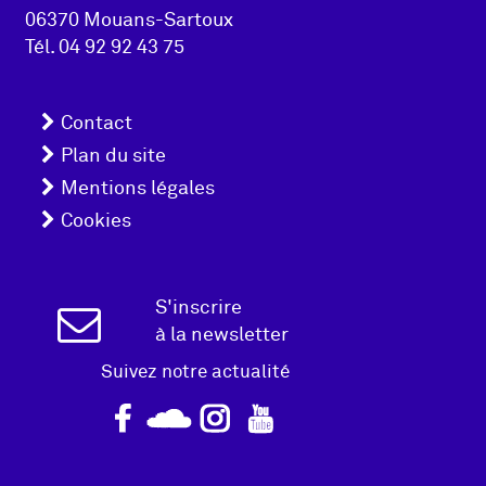
06370 Mouans-Sartoux
page
Tél.
04 92 92 43 75
Menu
Contact
pied
Plan du site
Mentions légales
de
Cookies
page
Inscription
S'inscrire
à la newsletter
Newsletter
Suivez notre actualité